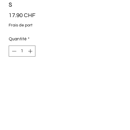
S
Prix
17.90 CHF
Frais de port
Quantité
*
Ajouter au panier
Trousse en coton bio. Taille S : (L)19 x (H)
11 (P)6 cm.
Décoration Magnin
© 2022 par Décoration Magnin Sàrl