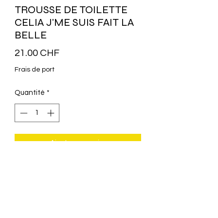
TROUSSE DE TOILETTE
CELIA J'ME SUIS FAIT LA
BELLE
Prix
21.00 CHF
Frais de port
Quantité
*
Ajouter au panier
Trousse de toilette:
MATIÈRE: Polyurethane
LONGUEUR: 29 cm
PROFONDEUR: 10 cm
HAUTEUR: 22 cm