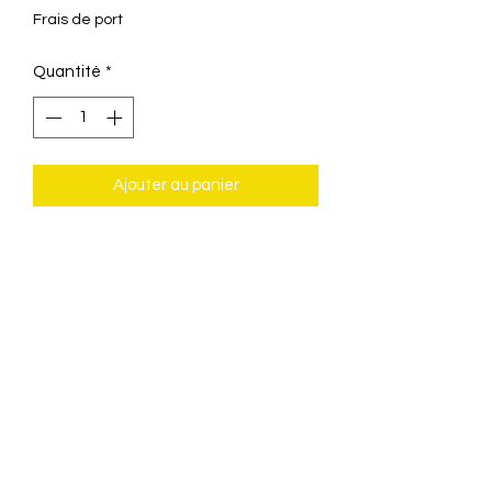
Frais de port
Quantité
*
Ajouter au panier
Une pâte à modeler à faire cuire qui te
permet de créer tes gommes trop
stylées !
Ne convient pas aux enfants de moins
de huit ans .
Décoration Magnin
© 2022 par Décoration Magnin Sàrl