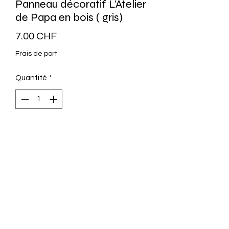
Panneau décoratif L’Atelier
de Papa en bois ( gris)
Prix
7.00 CHF
Frais de port
Quantité
*
Ajouter au panier
L: 20 cm
H : 7 cm
Décoration Magnin