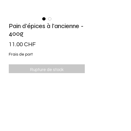
Pain d'épices à l'ancienne -
400g
Prix
11.00 CHF
Frais de port
Rupture de stock
Parfait pour accompagner vos petits
déjeuners ou vos goûters, il se déguste
aussi bien nature qu’agrémenté d’une
fine couche de confiture, de beurre ou
même d’une pâte à tartiner.