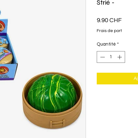
Strié -
Prix
9.90 CHF
Frais de port
Quantité
*
Aj