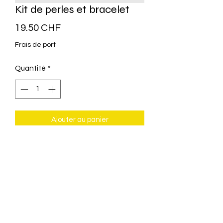
Kit de perles et bracelet
Prix
19.50 CHF
Frais de port
Quantité
*
Ajouter au panier
Kit de perles et bracelet
Recommandé pour les enfants de 3
ans et plus
Sans plastique
Favorise la motricité