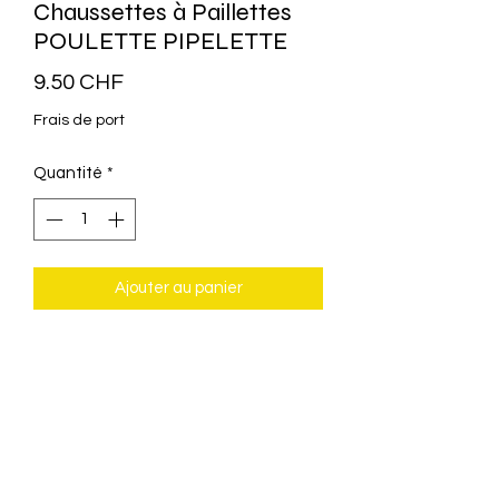
Chaussettes à Paillettes
POULETTE PIPELETTE
Prix
9.50 CHF
Frais de port
Quantité
*
Ajouter au panier
Chaussettes à paillettes verte
Taille: 36/42
60% Cotton, 26% polyester 10% fil
doré,3%
elasthanne.
Lavage à 30 degrés