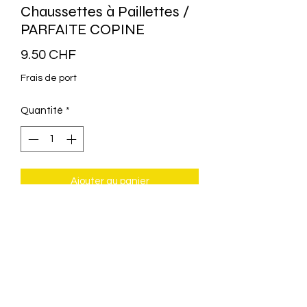
Chaussettes à Paillettes /
PARFAITE COPINE
Prix
9.50 CHF
Frais de port
Quantité
*
Ajouter au panier
Chaussettes à paillettes orange
Taille: 36/42
60% Cotton, 26% polyester 10% fil
doré,3%
elasthanne.