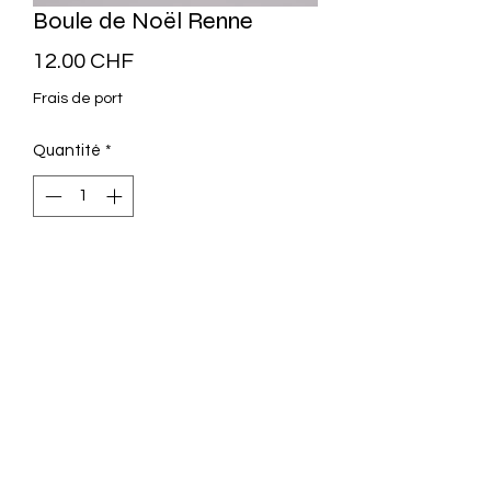
Boule de Noël Renne
Prix
12.00 CHF
Frais de port
Quantité
*
Ajouter au panier
Boule de Noël en verre
D: 8cm
Décoration Magnin