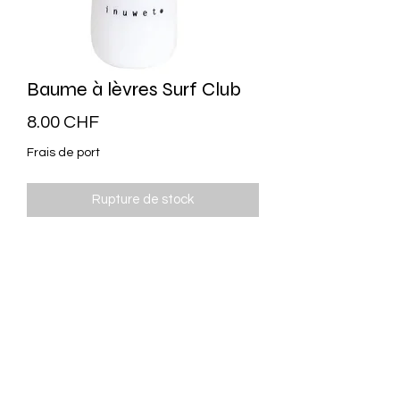
Baume à lèvres Surf Club
Prix
8.00 CHF
Frais de port
Rupture de stock
Le baume surf club Inuwet en édition
limitée ultra looké et le plus stylé au
parfum gourmand cupcake.
96.9% d’ingrédients d’origine
naturelle.
Vegan
Dès 3 ans